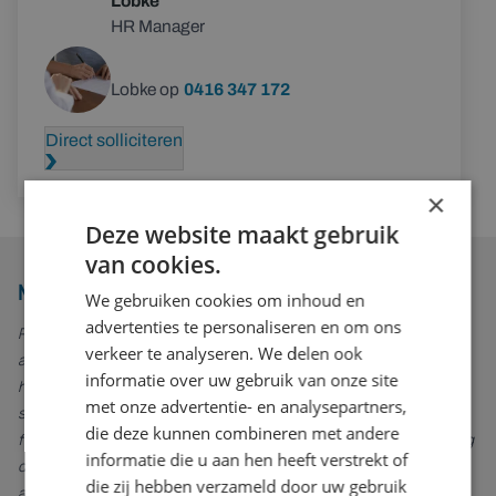
Lobke
HR Manager
Bel Lobke op
0416 347 172
Direct solliciteren
×
Deze website maakt gebruik
van cookies.
Maak kennis met ons
We gebruiken cookies om inhoud en
advertenties te personaliseren en om ons
RoboPharma is de internationale marktleider in
verkeer te analyseren. We delen ook
automatiseringstechnologie voor apotheken en oplossingen voor
informatie over uw gebruik van onze site
het verwerken van grote hoeveelheden recepten. RoboPharma
met onze advertentie- en analysepartners,
stroomlijnt de workflow van vrijwel elke apotheek met uniek
die deze kunnen combineren met andere
flexibele systemen, op maat ontworpen om 90% van de verpakking
informatie die u aan hen heeft verstrekt of
die door farmaceutische bedrijven wordt geproduceerd te
die zij hebben verzameld door uw gebruik
automatiseren.