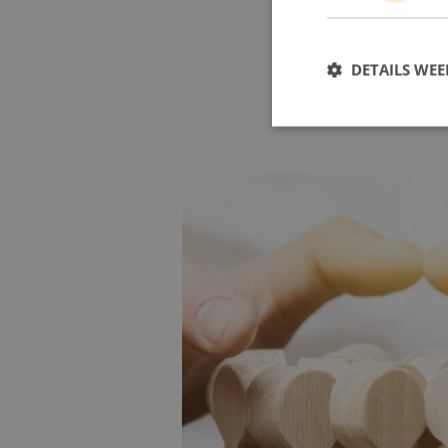
DETAILS WE
Wie zijn wij bij RoboP
RoboPharma is een innovatieve 
geloven in samenwerking, trans
groeien, te leren en impact te 
op vooruitgang – en we zijn al
organisatie.