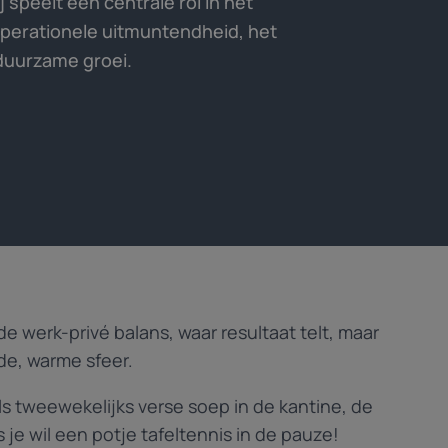
speelt een centrale rol in het
operationele uitmuntendheid, het
duurzame groei.
werk-privé balans, waar resultaat telt, maar
de, warme sfeer.
s tweewekelijks verse soep in de kantine, de
s je wil een potje tafeltennis in de pauze!