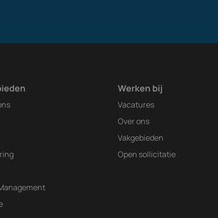
bieden
Werken bij
ons
Vacatures
Over ons
Vakgebieden
ring
Open sollicitatie
 Management
e