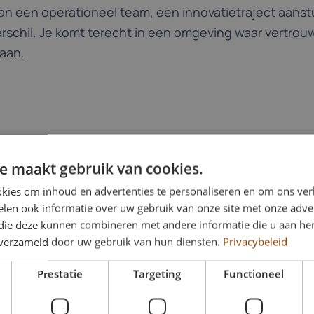
 aan een operationeel team, een innovatietraject aanst
erschil. Je komt terecht in een omgeving waar vertr
taan.
Welke vaardighe
e maakt gebruik van cookies.
Management?
kies om inhoud en advertenties te personaliseren en om ons ver
We zoeken inspirerende 
len ook informatie over uw gebruik van onze site met onze adver
en een mensgerichte aa
 die deze kunnen combineren met andere informatie die u aan hen
n verzameld door uw gebruik van hun diensten.
Privacybeleid
aansturen van teams, w
kracht zet en kunt goed
Prestatie
Targeting
Functioneel
uitvoering. Je bent comm
en hebt oog voor zowel