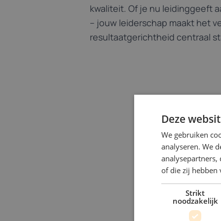
kwaliteit. Of je nu leidinggeeft
– jouw leiderschap maakt het v
resultaatgerichtheid centraal s
Deze websit
We gebruiken coo
analyseren. We de
analysepartners,
of die zij hebbe
Strikt
noodzakelijk