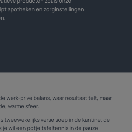
vatieve producten zoals onze
elpt apotheken en zorginstellingen
en.
werk-privé balans, waar resultaat telt, maar
de, warme sfeer.
s tweewekelijks verse soep in de kantine, de
s je wil een potje tafeltennis in de pauze!