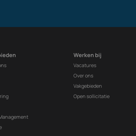
bieden
Werken bij
ons
Vacatures
Over ons
Vakgebieden
ring
Open sollicitatie
 Management
e