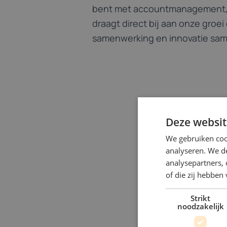
bent met accountmanagement, h
draagt direct bij aan onze groe
samenwerking en innovatie sa
Deze websit
We gebruiken coo
analyseren. We de
analysepartners,
of die zij hebbe
Strikt
noodzakelijk