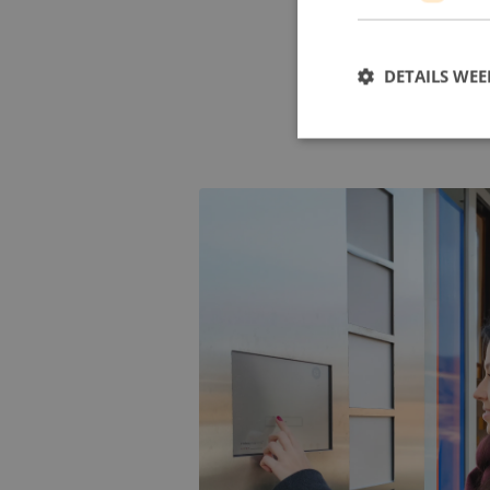
DETAILS WE
Wie zijn wij bij RoboP
RoboPharma is een innovatieve 
geloven in samenwerking, transp
leren en impact te maken op on
– en we zijn altijd op zoek na
successen.