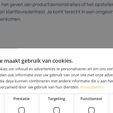
et geven van productdemonstraties of het opstellen 
i en klanttevredenheid. Je komt terecht in een omgevi
menkomen.
Welke vaardighe
e maakt gebruik van cookies.
Sales?
kies om inhoud en advertenties te personaliseren en om ons ver
We zoeken gedreven pr
len ook informatie over uw gebruik van onze site met onze adver
klantgerichte mindset e
 die deze kunnen combineren met andere informatie die u aan hen
n verzameld door uw gebruik van hun diensten.
Privacybeleid
Je hebt ervaring met con
behoeften van klanten 
Prestatie
Targeting
Functioneel
creëren in elke fase va
communicatief sterk, re