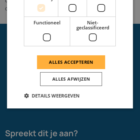
uit verschillende disciplines en bouw je mee aan
oplossingen die wereldwijd impact maken.
Functioneel
Niet-
geclassificeerd
ALLES ACCEPTEREN
ALLES AFWIJZEN
DETAILS WEERGEVEN
Spreekt dit je aan?