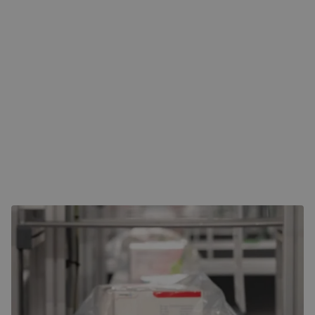
Welke vaardigheden zoeken we in
Projecten?
We zoeken mensen die sterk zijn in organiseren,
communiceren en schakelen. Je hebt een talent voor
het bewaken van deadlines, het aansturen van teams