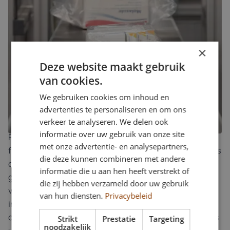
en het oplossen van onverwachte uitdagingen.
Ervaring in projectmanagement, techniek of
klantcommunicatie is een plus, maar je proactieve
houding en verantwoordelijkheidsgevoel zijn
×
minstens zo belangrijk. Je bent stressbestendig,
Deze website maakt gebruik
denkt vooruit en weet hoe je mensen mee krijgt in een
van cookies.
gezamenlijk doel.
We gebruiken cookies om inhoud en
advertenties te personaliseren en om ons
Wie zijn wij bij RoboPharma?
verkeer te analyseren. We delen ook
informatie over uw gebruik van onze site
RoboPharma is een innovatieve speler in de
met onze advertentie- en analysepartners,
farmaceutische automatisering, met een sterke focus
die deze kunnen combineren met andere
op klantgerichtheid en slimme technologie. We
informatie die u aan hen heeft verstrekt of
geloven in samenwerking, transparantie en het delen
die zij hebben verzameld door uw gebruik
van kennis. Binnen ons bedrijf krijg je de ruimte om
van hun diensten.
Privacybeleid
initiatief te nemen, mee te denken en jezelf te
ontwikkelen. In projecten werk je samen met collega’s
Strikt
Prestatie
Targeting
noodzakelijk