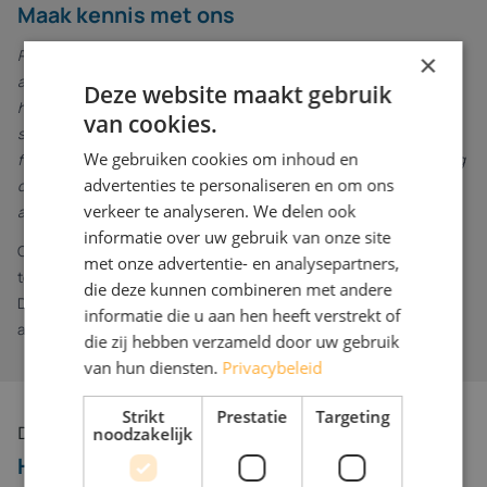
Maak kennis met ons
RoboPharma is de internationale marktleider in
×
automatiseringstechnologie voor apotheken en oplossingen voor
Deze website maakt gebruik
het verwerken van grote hoeveelheden recepten. RoboPharma
van cookies.
stroomlijnt de workflow van vrijwel elke apotheek met uniek
We gebruiken cookies om inhoud en
flexibele systemen, op maat ontworpen om 90% van de verpakking
advertenties te personaliseren en om ons
die door farmaceutische bedrijven wordt geproduceerd te
verkeer te analyseren. We delen ook
automatiseren.
informatie over uw gebruik van onze site
Op onze locatie in Waalwijk werken we met een gedreven
met onze advertentie- en analysepartners,
team met veel enthousiasme en inzet aan onze machines.
die deze kunnen combineren met andere
Daarmee dragen we bij aan een wereld waarin alle medicatie
informatie die u aan hen heeft verstrekt of
accuraat, op tijd en efficiënt aan patiënten wordt verstrekt.
die zij hebben verzameld door uw gebruik
van hun diensten.
Privacybeleid
Strikt
Prestatie
Targeting
noodzakelijk
Direct solliciteren
Heb je interesse
in deze vacature?