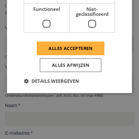
Laat van je horen - vul je gegevens in en voeg je cv toe via het
Functioneel
Niet-
formulier.
geclassificeerd
Voeg jouw CV toe
Selecteer een bestand *
ALLES ACCEPTEREN
Ondersteunde bestandstypen: .pdf, docx, doc, txt (max 4MB)
ALLES AFWIJZEN
Voeg jouw motivatiebrief toe
DETAILS WEERGEVEN
Selecteer een bestand
Ondersteunde bestandstypen: .pdf, docx, doc, txt (max 4MB)
Naam *
E-mailadres *